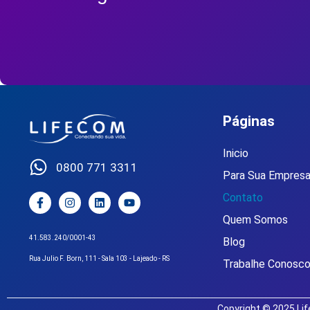
Páginas
Inicio
0800 771 3311
Para Sua Empres
Contato
Quem Somos
41.583.240/0001-43
Blog
Rua Julio F. Born, 111 - Sala 103 - Lajeado - RS
Trabalhe Conosc
Copyright © 2025 Lif