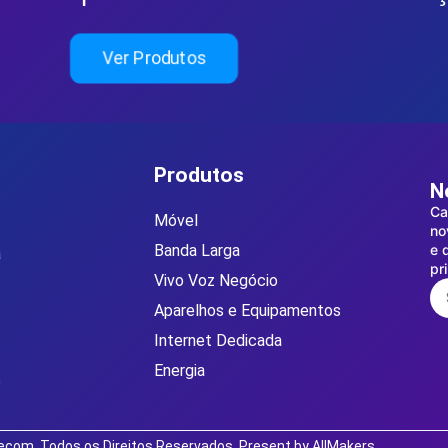
Ver Produtos
Produtos
N
Ca
Móvel
no
Banda Larga
e 
a
pr
Vivo Voz Negócio
Aparelhos e Equipamentos
Internet Dedicada
Energia
o
ecom, Todos os Direitos Reservados. Present by AllMakers.