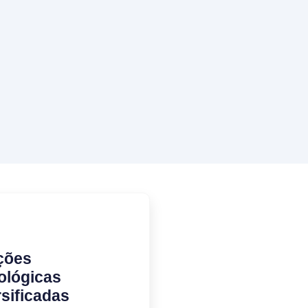
ções
ológicas
rsificadas