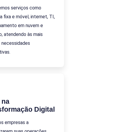
emos serviços como
a fixa e móvel, internet, TI,
namento em nuvem e
o, atendendo às mais
s necessidades
ivas.
 na
sformação Digital
os empresas a
zarem suas operações,