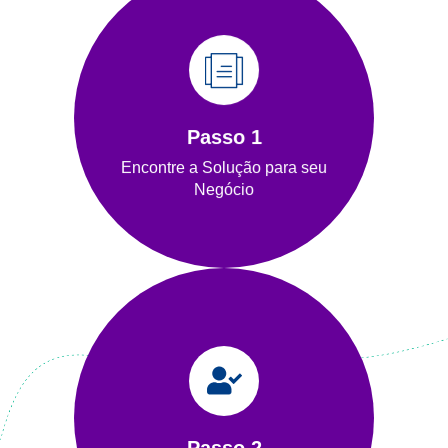
PRODUTOS
empresa.
atender às necessidades da sua
Passo 1
Encontre os produtos ideais para
Encontre a Solução para seu
Produtos
Negócio
COMPRE AGORA!
ponto de apoio.
contato para tirar suas dúvidas e ser seu
consultor especializado entrará em
Passo 2