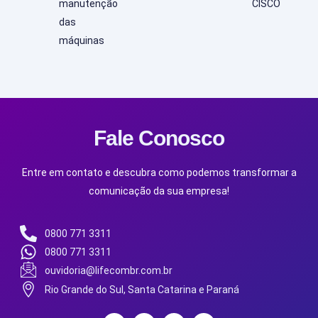
manutenção
CISCO
das
máquinas
Fale Conosco
Entre em contato e descubra como podemos transformar a
comunicação da sua empresa!
0800 771 3311
0800 771 3311
ouvidoria@lifecombr.com.br
Rio Grande do Sul, Santa Catarina e Paraná