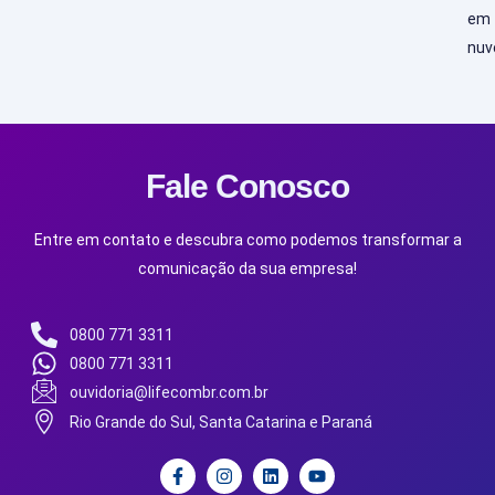
em
nu
Fale Conosco
Entre em contato e descubra como podemos transformar a
comunicação da sua empresa!
0800 771 3311
0800 771 3311
ouvidoria@lifecombr.com.br
Rio Grande do Sul, Santa Catarina e Paraná