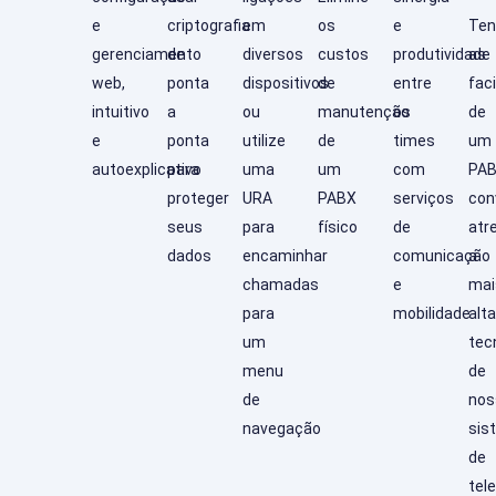
e
criptografia
em
os
e
Ten
gerenciamento
de
diversos
custos
produtividade
as
web,
ponta
dispositivos
de
entre
fac
intuitivo
a
ou
manutenção
os
de
e
ponta
utilize
de
times
um
autoexplicativo
para
uma
um
com
PA
proteger
URA
PABX
serviços
con
seus
para
físico
de
atr
dados
encaminhar
comunicação
a
chamadas
e
mai
para
mobilidade
alta
um
tec
menu
de
de
nos
navegação
sis
de
tel