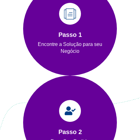
PRODUTOS
empresa.
atender às necessidades da sua
Passo 1
Encontre os produtos ideais para
Encontre a Solução para seu
Produtos
Negócio
COMPRE AGORA!
ponto de apoio.
contato para tirar suas dúvidas e ser seu
consultor especializado entrará em
Passo 2
Preencha os dados de compra e um