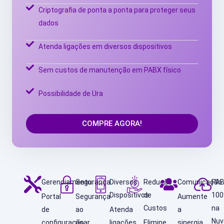
Criptografia de ponta a ponta para proteger seus
dados
Atenda ligações em diversos dispositivos
Sem custos de manutenção em PABX físico
Possibilidade de Ura
COMPRE AGORA!
Gerenciamento
Segurança
Diversos
Redução
Comunicação
PA
Dispositivos
de
10
Portal
Segurança
Aumente
Custos
na
de
ao
Atenda
a
Nu
configuração
usar
ligações
Elimine
sinergia