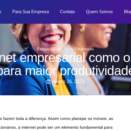
o
Para Sua Empresa
Contato
Quem Somos
Blo
Banda Larga
,
Vivo Empresas
rnet empresarial como 
para maior produtividad
janeiro 26, 2023
s fazem toda a diferença. Assim como planejar os móveis, as
ionários, a internet pode ser um elemento fundamental para