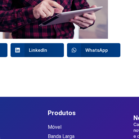
LinkedIn
WhatsApp
Produtos
N
Ca
Móvel
no
Banda Larga
e 
a