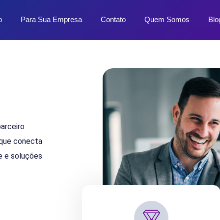
o
Para Sua Empresa
Contato
Quem Somos
Blo
parceiro
 que conecta
e e soluções