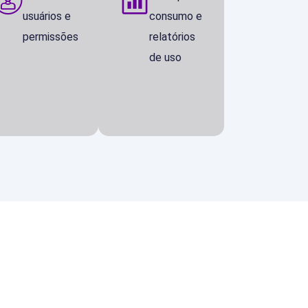
usuários e
consumo e
permissões
relatórios
de uso