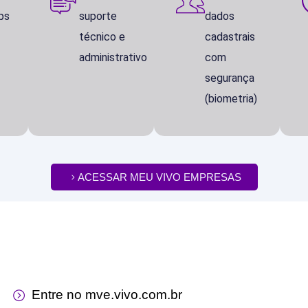
ips
suporte
dados
técnico e
cadastrais
administrativo
com
segurança
(biometria)
ACESSAR MEU VIVO EMPRESAS
Entre no mve.vivo.com.br