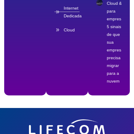
Cloud & TI
Internet
para
Dedicada
empresas:
5 sinais
Cloud
de que
sua
empresa
precisa
migrar
para a
nuvem