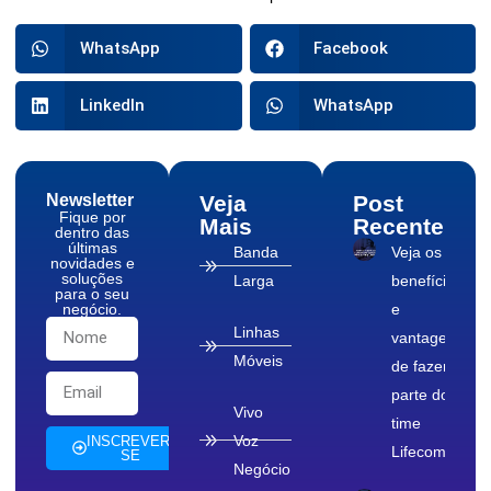
WhatsApp
Facebook
LinkedIn
WhatsApp
Newsletter
Veja
Post
Fique por
Mais
Recente
dentro das
últimas
Banda
Veja os
novidades e
soluções
Larga
benefícios
para o seu
negócio.
e
Linhas
vantagens
Móveis
de fazer
parte do
Vivo
time
Voz
INSCREVER-
Lifecom
SE
Negócio