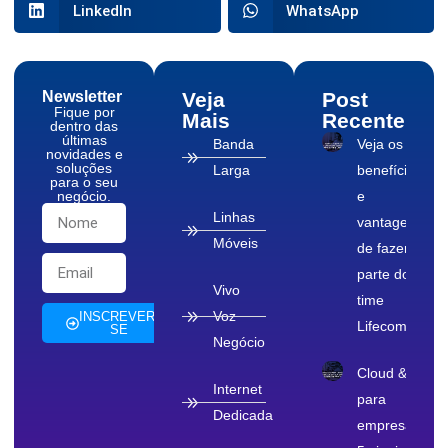
LinkedIn
WhatsApp
Newsletter
Veja
Post
Fique por
Mais
Recente
dentro das
últimas
Banda
Veja os
novidades e
soluções
Larga
benefícios
para o seu
negócio.
e
Linhas
vantagens
Móveis
de fazer
parte do
Vivo
time
Voz
INSCREVER-
Lifecom
SE
Negócio
Cloud & TI
Internet
para
Dedicada
empresas: