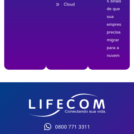
5 sinais
Cloud
de que
sua
empresa
precisa
migrar
para a
nuvem
0800 771 3311