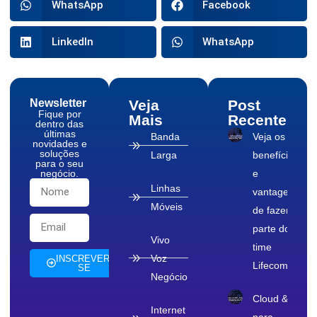
WhatsApp
Facebook
LinkedIn
WhatsApp
Newsletter
Veja
Post
Fique por
Mais
Recente
dentro das
últimas
Banda
Veja os
novidades e
soluções
Larga
benefícios
para o seu
negócio.
e
Linhas
vantagens
Móveis
de fazer
parte do
Vivo
time
Voz
INSCREVER-
Lifecom
SE
Negócio
Cloud & TI
Internet
para