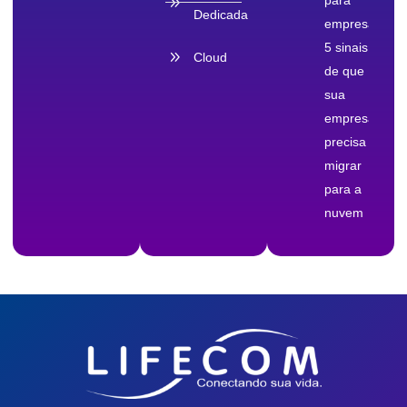
Dedicada
empresas:
5 sinais
Cloud
de que
sua
empresa
precisa
migrar
para a
nuvem