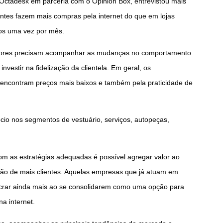
Octadesk em parceria com o Opinion Box, entrevistou mais
antes fazem mais compras pela internet do que em lojas
nos uma vez por mês.
ores precisam acompanhar as mudanças no comportamento
vestir na fidelização da clientela. Em geral, os
encontram preços mais baixos e também pela praticidade de
o nos segmentos de vestuário, serviços, autopeças,
m as estratégias adequadas é possível agregar valor ao
zação de mais clientes. Aquelas empresas que já atuam em
crar ainda mais ao se consolidarem como uma opção para
a internet.