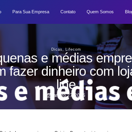
o
Para Sua Empresa
Contato
Quem Somos
Blo
Dicas
,
Lifecom
uenas e médias empr
 fazer dinheiro com loj
line
janeiro 27, 2025