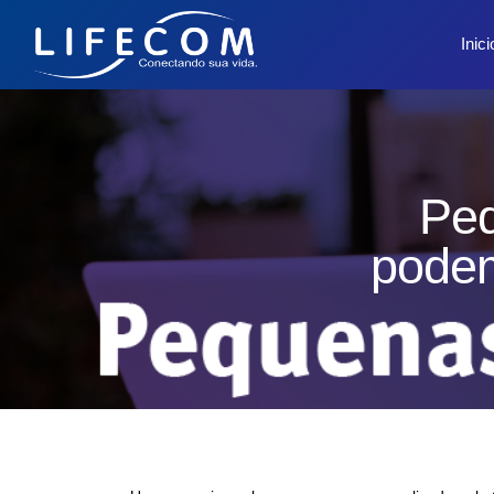
Inici
Peq
podem