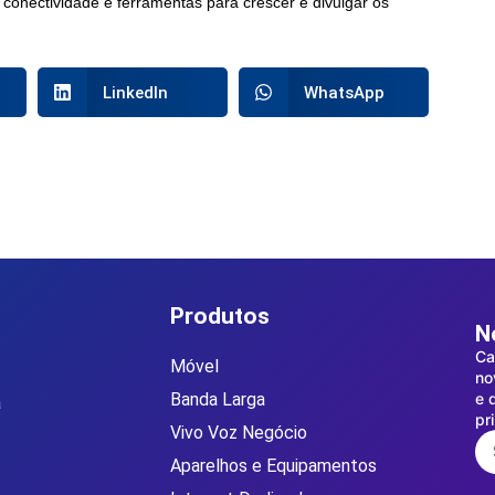
 conectividade e ferramentas para crescer e divulgar os
LinkedIn
WhatsApp
Produtos
N
Ca
Móvel
no
Banda Larga
e 
a
pr
Vivo Voz Negócio
Aparelhos e Equipamentos