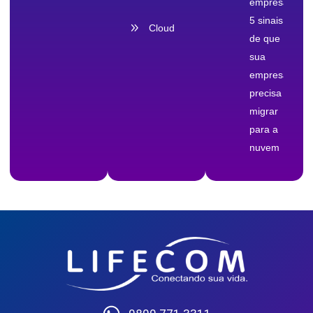
empresas:
5 sinais
Cloud
de que
sua
empresa
precisa
migrar
para a
nuvem