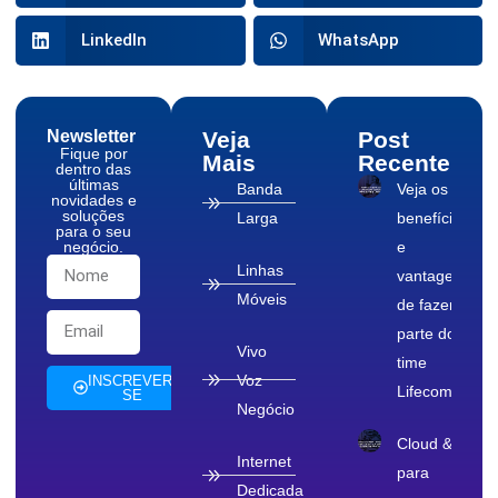
LinkedIn
WhatsApp
Newsletter
Veja
Post
Fique por
Mais
Recente
dentro das
últimas
Banda
Veja os
novidades e
soluções
Larga
benefícios
para o seu
negócio.
e
Linhas
vantagens
Móveis
de fazer
parte do
Vivo
time
Voz
INSCREVER-
Lifecom
SE
Negócio
Cloud & TI
Internet
para
Dedicada