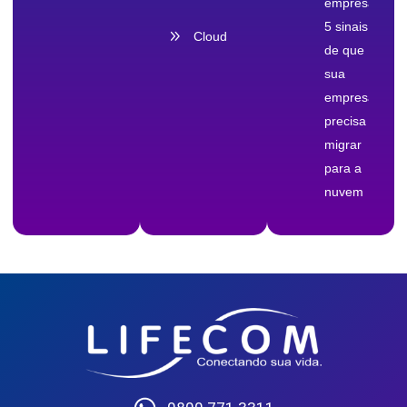
empresas:
5 sinais
Cloud
de que
sua
empresa
precisa
migrar
para a
nuvem