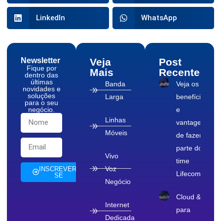
LinkedIn
WhatsApp
Newsletter
Veja
Post
Fique por
Mais
Recente
dentro das
últimas
Banda
Veja os
novidades e
soluções
Larga
benefícios
para o seu
negócio.
e
Linhas
vantagens
Móveis
de fazer
parte do
Vivo
time
Voz
INSCREVER-
Lifecom
SE
Negócio
Cloud & TI
Internet
para
Dedicada