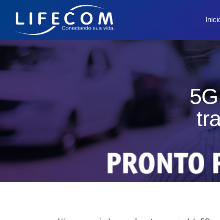
Inici
5G 
tr