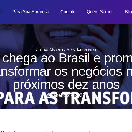
o
Para Sua Empresa
Contato
Quem Somos
Blo
Linhas Móveis
,
Vivo Empresas
chega ao Brasil e pro
ansformar os negócios 
próximos dez anos
janeiro 27, 2025