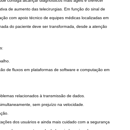
úde consiga alcançar diagnósticos mais ágeis e oferecer
iva de aumento das telecirurgias. Em função do sinal de
ração com apoio técnico de equipes médicas localizadas em
ornada do paciente deve ser transformada, desde a atenção
s:
balho.
ão de fluxos em plataformas de software e computação em
oblemas relacionados à transmissão de dados.
simultaneamente, sem prejuízo na velocidade.
ação.
tações dos usuários e ainda mais cuidado com a segurança