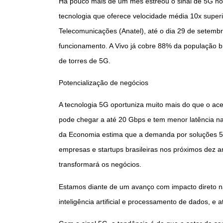
Há pouco mais de um mês estreou o sinal de 5G no
tecnologia que oferece velocidade média 10x super
Telecomunicações (Anatel), até o dia 29 de setembr
funcionamento. A Vivo já cobre 88% da população 
de torres de 5G.
Potencialização de negócios
A tecnologia 5G oportuniza muito mais do que o ace
pode chegar a até 20 Gbps e tem menor latência na
da Economia estima que a demanda por soluções 5G
empresas e startups brasileiras nos próximos dez an
transformará os negócios.
Estamos diante de um avanço com impacto direto na
inteligência artificial e processamento de dados, e