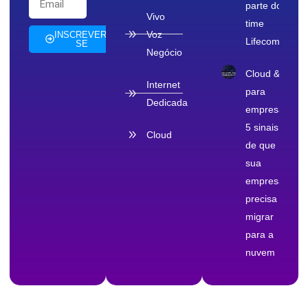
parte do
Vivo
time
Voz
INSCREVER-
Lifecom
SE
Negócio
Cloud & TI
Internet
para
Dedicada
empresas:
5 sinais
Cloud
de que
sua
empresa
precisa
migrar
para a
nuvem