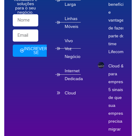
soluções
Larga
benefícios
para o seu
negócio.
e
Linhas
vantagens
Móveis
de fazer
parte do
Vivo
time
Voz
INSCREVER-
Lifecom
SE
Negócio
Cloud & TI
Internet
para
Dedicada
empresas:
5 sinais
Cloud
de que
sua
empresa
precisa
migrar